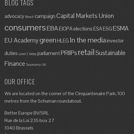
BLOG TAGS
Capital Markets Union
advocacy
campaign
Brexit
consumers
EBA
ESMA
EIOPA
elections
ESA
ESG
green
In the media
EU Academy
HLEG
investor
retail
PRIIPs
Sustainable
duties
parliament
Level 2
lobby
Finance
Taxonomy
UK
OUR OFFICE
We are located on the corner of the Cinquantenaire Park, 100
metres from the Schuman roundabout.
Better Europe BV/SRL
Rue de la Loi 235 box 27
1040 Brussels